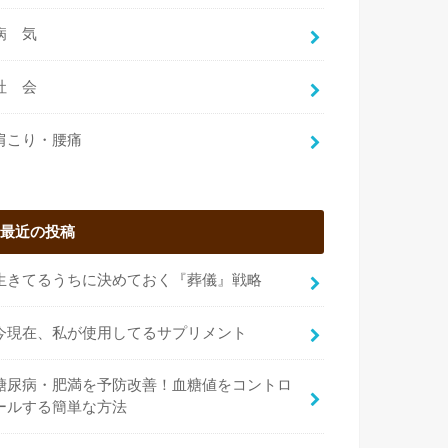
病 気
社 会
肩こり・腰痛
最近の投稿
生きてるうちに決めておく『葬儀』戦略
今現在、私が使用してるサプリメント
糖尿病・肥満を予防改善！血糖値をコントロ
ールする簡単な方法