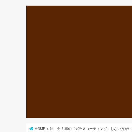
HOME
社 会
車の『ガラスコーティング』しない方がい