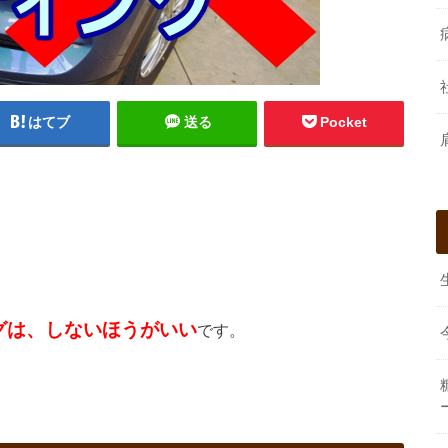
はてブ
送る
Pocket
グは、しないほうがいい
です。