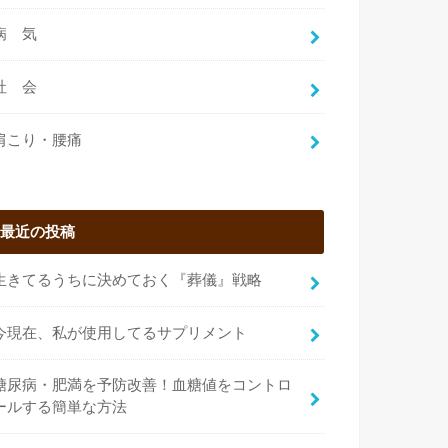
病 気
社 会
肩こり・腰痛
最近の投稿
生きてるうちに決めておく『葬儀』戦略
今現在、私が使用してるサプリメント
糖尿病・肥満を予防改善！血糖値をコントロ
ールする簡単な方法