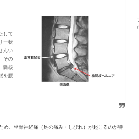
たして
リー状
せんい
。その
、髄核
態を腰
ため、坐骨神経痛（足の痛み・しびれ）が起こるのが特