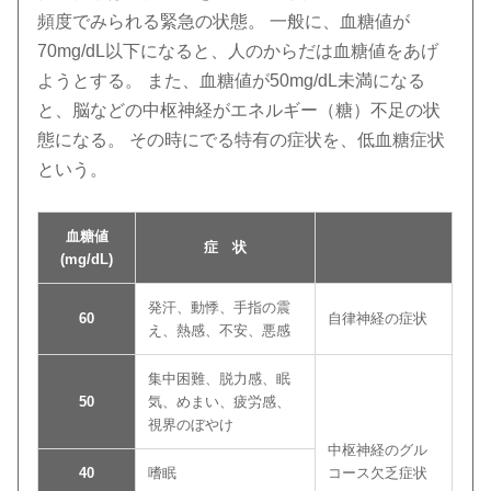
頻度でみられる緊急の状態。 一般に、血糖値が
70mg/dL以下になると、人のからだは血糖値をあげ
ようとする。 また、血糖値が50mg/dL未満になる
と、脳などの中枢神経がエネルギー（糖）不足の状
態になる。 その時にでる特有の症状を、低血糖症状
という。
血糖値
症 状
(mg/dL)
発汗、動悸、手指の震
60
自律神経の症状
え、熱感、不安、悪感
集中困難、脱力感、眠
50
気、めまい、疲労感、
視界のぼやけ
中枢神経のグル
40
嗜眠
コース欠乏症状