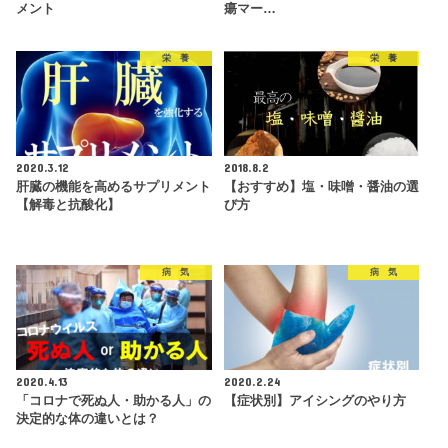
メント
瘍マー…
栄 養
栄 養
2020.3.12
2018.8.2
肝臓の機能を高めるサプリメント
【おすすめ】塩・味噌・醤油の選
【解毒と抗酸化】
び方
病 気
病 気
2020.4.13
2020.2.24
「コロナで死ぬ人・助かる人」の
【症状別】アイシングのやり方
決定的な体の違いとは？