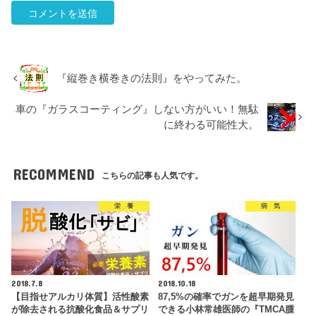
『縦巻き横巻きの法則』をやってみた。
車の『ガラスコーティング』しない方がいい！無駄
に終わる可能性大。
RECOMMEND
こちらの記事も人気です。
栄 養
病 気
2018.7.8
2018.10.18
【目指せアルカリ体質】活性酸素
87,5%の確率でガンを超早期発見
が除去される抗酸化食品＆サプリ
できる小林常雄医師の『TMCA腫