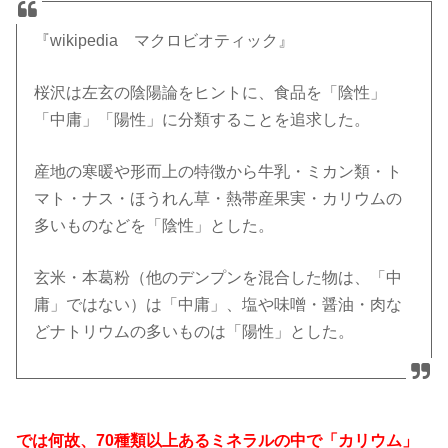
『wikipedia マクロビオティック』
桜沢は左玄の陰陽論をヒントに、食品を「陰性」
「中庸」「陽性」に分類することを追求した。
産地の寒暖や形而上の特徴から牛乳・ミカン類・ト
マト・ナス・ほうれん草・熱帯産果実・カリウムの
多いものなどを「陰性」とした。
玄米・本葛粉（他のデンプンを混合した物は、「中
庸」ではない）は「中庸」、塩や味噌・醤油・肉な
どナトリウムの多いものは「陽性」とした。
では何故、70種類以上あるミネラルの中で「カリウム」