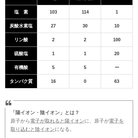
塩 素
103
114
1
炭酸水素塩
27
30
10
リン酸
2
2
100
硫酸塩
1
1
20
有機酸
5
5
ー
タンパク質
16
0
63
「陽イオン・陰イオン」とは？
原子から
電子が取れると陽イオン
に、原子が
電子を
取り込むと陰イオン
になる。