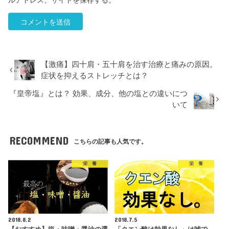
ルアドレス、サイトを保存する。
【激痛】四十肩・五十肩を治す治療と痛みの原因。
症状を抑えるストレッチとは？
『皇帝塩』とは？ 効果、成分、他の塩との違いにつ
いて
RECOMMEND
こちらの記事も人気です。
栄 養
栄 養
2018.8.2
2018.7.5