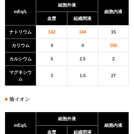
細胞外液
mEq/L
細胞内液
血漿
組織間液
ナトリウム
142
144
15
カリウム
4
4
150
カルシウム
5
2.5
2
マグネシウ
3
1.5
27
ム
■
陰イオン
細胞外液
mEq/L
細胞内液
血漿
組織間液