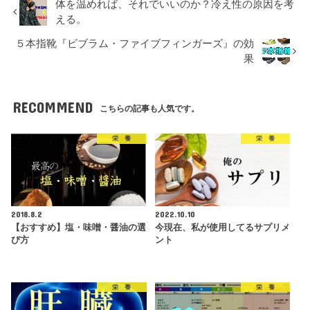
体を温めれば、それでいいのか？冷え性の原因を考
える。
５本指靴『ビブラム・ファイブフィンガーズ』の効
果
RECOMMEND
こちらの記事も人気です。
栄 養
栄 養
2018.8.2
2022.10.10
【おすすめ】塩・味噌・醤油の選
今現在、私が使用してるサプリメ
び方
ント
栄 養
栄 養