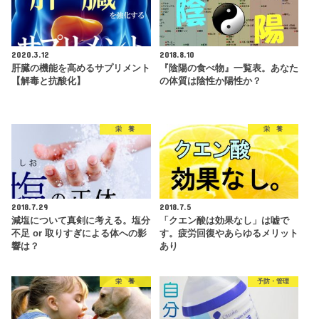
2020.3.12
2018.8.10
肝臓の機能を高めるサプリメント
『陰陽の食べ物』一覧表。あなた
【解毒と抗酸化】
の体質は陰性か陽性か？
栄 養
栄 養
2018.7.29
2018.7.5
減塩について真剣に考える。塩分
「クエン酸は効果なし」は嘘で
不足 or 取りすぎによる体への影
す。疲労回復やあらゆるメリット
響は？
あり
栄 養
予防・管理