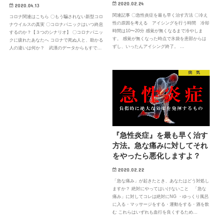
2020.02.24
2020.04.13
関連記事 〇急性炎症を最も早く治す方法 〇冷え
コロナ関連はこちら 〇もう騙されない新型コロ
性の原因を考える アイシングを行う時間 冷却
ナウイルスの真実 〇コロナパニックはいつ終息
時間は10〜20分 感覚が無くなるまで冷やしま
するのか？【３つのシナリオ】 〇コロナパニッ
す。 感覚が無くなった時点で氷袋を患部からは
クに疲れたあなたへ コロナで死ぬ人と、助かる
ずし、いったんアイシング終了。 …
人の違いは何か？ 武漢のデータからもすで…
病 気
『急性炎症』を最も早く治す
方法。急な痛みに対してそれ
をやったら悪化しますよ？
2020.02.22
「急な痛み」が起きたとき、あなたはどう対処し
ますか？ 絶対にやってはいけないこと 「急な
痛み」に対してコレは絶対にNG ・ゆっくり風呂
に入る・マッサージをする・運動をする・酒を飲
む これらはいずれも血行を良くするため…