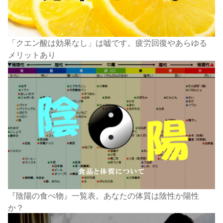
「クエン酸は効果なし」は嘘です。疲労回復やあらゆる
メリットあり
『陰陽の食べ物』一覧表。あなたの体質は陰性か陽性
か？